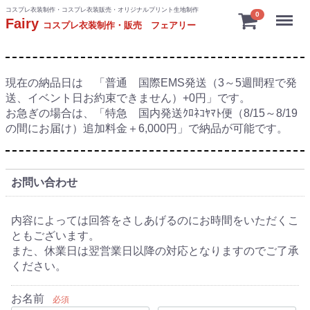
コスプレ衣装制作・コスプレ衣装販売・オリジナルプリント生地制作
Menu
0
Fairy
コスプレ衣装制作・販売 フェアリー
現在の納品日は 「普通 国際EMS発送（3～5週間程で発
送、イベント日お約束できません）+0円」です。
お急ぎの場合は、「特急 国内発送ｸﾛﾈｺﾔﾏﾄ便（8/15～8/19
の間にお届け）追加料金＋6,000円」で納品が可能です。
お問い合わせ
内容によっては回答をさしあげるのにお時間をいただくこ
ともございます。
また、休業日は翌営業日以降の対応となりますのでご了承
ください。
お名前
必須