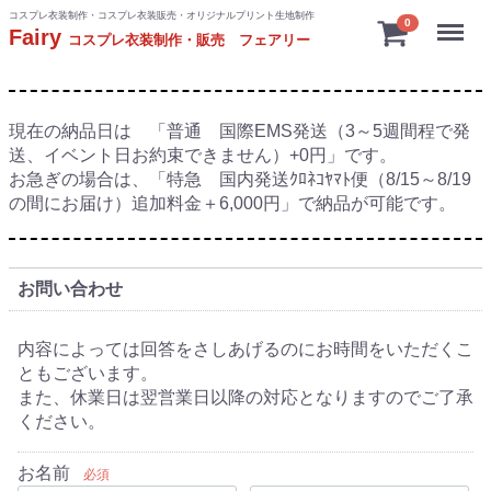
コスプレ衣装制作・コスプレ衣装販売・オリジナルプリント生地制作
Menu
0
Fairy
コスプレ衣装制作・販売 フェアリー
現在の納品日は 「普通 国際EMS発送（3～5週間程で発
送、イベント日お約束できません）+0円」です。
お急ぎの場合は、「特急 国内発送ｸﾛﾈｺﾔﾏﾄ便（8/15～8/19
の間にお届け）追加料金＋6,000円」で納品が可能です。
お問い合わせ
内容によっては回答をさしあげるのにお時間をいただくこ
ともございます。
また、休業日は翌営業日以降の対応となりますのでご了承
ください。
お名前
必須