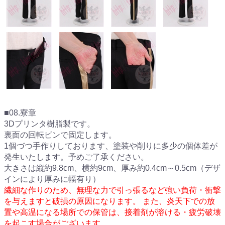
■08.寮章
3Dプリンタ樹脂製です。
裏面の回転ピンで固定します。
1個づつ手作りしております、塗装や削りに多少の個体差が
発生いたします。予めご了承ください。
大きさは縦約9.8cm、横約9cm、厚み約0.4cm～0.5cm（デザ
インにより厚みに幅有り）
繊細な作りのため、無理な力で引っ張るなど強い負荷・衝撃
を与えますと破損の原因になります。 また、炎天下での放
置や高温になる場所での保管は、接着剤が溶ける・疲労破壊
を起こす場合がございます。