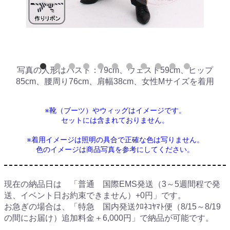
写真の人形はバスト：79cm、ウェスト59cm、ヒップ
85cm、腰周り76cm、肩幅38cm、女性Mサイズを着用
※靴（ブーツ）やウィッグはイメージです。
セットには含まれておりません。
※着用イメージは照明の具合で正確な色は写りません。
色のイメージは商品写真を参考にしてください。
現在の納品日は 「普通 国際EMS発送（3～5週間程で発
送、イベント日お約束できません）+0円」です。
お急ぎの場合は、「特急 国内発送ｸﾛﾈｺﾔﾏﾄ便（8/15～8/19
の間にお届け）追加料金＋6,000円」で納品が可能です。