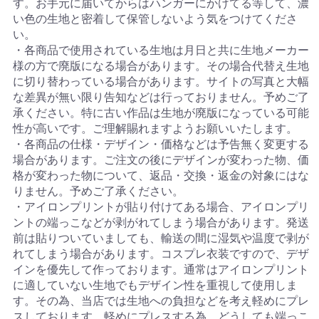
す。お手元に届いてからはハンガーにかけてる等して、濃
い色の生地と密着して保管しないよう気をつけてくださ
い。
・各商品で使用されている生地は月日と共に生地メーカー
様の方で廃版になる場合があります。その場合代替え生地
に切り替わっている場合があります。サイトの写真と大幅
な差異が無い限り告知などは行っておりません。予めご了
承ください。特に古い作品は生地が廃版になっている可能
性が高いです。ご理解賜れますようお願いいたします。
・各商品の仕様・デザイン・価格などは予告無く変更する
場合があります。ご注文の後にデザインが変わった物、価
格が変わった物について、返品・交換・返金の対象にはな
りません。予めご了承ください。
・アイロンプリントが貼り付けてある場合、アイロンプリ
ントの端っこなどが剥がれてしまう場合があります。発送
前は貼りついていましても、輸送の間に湿気や温度で剥が
れてしまう場合があります。コスプレ衣装ですので、デザ
インを優先して作っております。通常はアイロンプリント
に適していない生地でもデザイン性を重視して使用しま
す。その為、当店では生地への負担などを考え軽めにプレ
スしております。軽めにプレスする為、どうしても端っこ