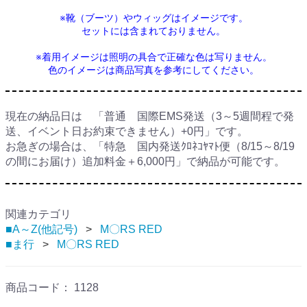
※靴（ブーツ）やウィッグはイメージです。
セットには含まれておりません。
※着用イメージは照明の具合で正確な色は写りません。
色のイメージは商品写真を参考にしてください。
現在の納品日は 「普通 国際EMS発送（3～5週間程で発
送、イベント日お約束できません）+0円」です。
お急ぎの場合は、「特急 国内発送ｸﾛﾈｺﾔﾏﾄ便（8/15～8/19
の間にお届け）追加料金＋6,000円」で納品が可能です。
関連カテゴリ
■A～Z(他記号)
M〇RS RED
■ま行
M〇RS RED
商品コード：
1128