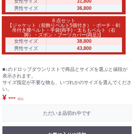
女性サイズ
31,800
男性サイズ
36,800
6 点セット
【ジャケット（前飾りベルト5個付き）・ポーチ・剣
吊付き腰ベルト・手袋(両手)・太ももベルト（右
脚）・ズボン・ブーツカバー(両足)】
女性サイズ
38,800
男性サイズ
43,800
■↓のドロップダウンリストで商品とサイズを選ぶと値段が
表示されます。
サイズ指定が不要な物も、いづれかのサイズを選んでくださ
い。
¥ ---
税込
ただいま品切れ中です