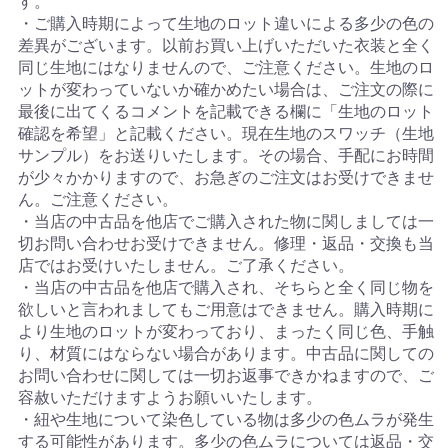
す。
・ご購入時期によって生地のロット違いによる多少の色の
差異がございます。以前お買い上げいただいた衣装と全く
同じ生地にはなりませんので、ご注意ください。生地のロ
ットが変わっていないか確かめたい場合は、ご注文の際に
最後に出てくるコメントを記載できる欄に「生地のロット
確認を希望」と記載ください。現在生地のスワッチ（生地
サンプル）をお送りいたします。その場合、手配にお時間
が少々かかりますので、お急ぎのご注文はお受けできませ
ん。ご注意ください。
・当店の中古品を他店でご購入された物に関しましては一
切お問い合わせお受けできません。修理・返品・交換も当
店ではお受けいたしません。ご了承ください。
・当店の中古品を他店で購入され、そちらと全く同じ物を
欲しいと言われましてもご用意はできません。購入時期に
より生地のロットが変わっており、まったく同じ色、手触
り、材質にはならない場合があります。中古品に関しての
お問い合わせに関しては一切お返事できかねますので、ご
容赦いただけますようお願いいたします。
・紐や生地について染色している物は多少の色ムラが発生
する可能性があります。多少の色ムラについては返品・交