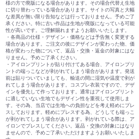
様の方で廃版になる場合があります。その場合代替え生地
に切り替わっている場合があります。サイトの写真と大幅
な差異が無い限り告知などは行っておりません。予めご了
承ください。特に古い作品は生地が廃版になっている可能
性が高いです。ご理解賜れますようお願いいたします。
・各商品の仕様・デザイン・価格などは予告無く変更する
場合があります。ご注文の後にデザインが変わった物、価
格が変わった物について、返品・交換・返金の対象にはな
りません。予めご了承ください。
・アイロンプリントが貼り付けてある場合、アイロンプリ
ントの端っこなどが剥がれてしまう場合があります。発送
前は貼りついていましても、輸送の間に湿気や温度で剥が
れてしまう場合があります。コスプレ衣装ですので、デザ
インを優先して作っております。通常はアイロンプリント
に適していない生地でもデザイン性を重視して使用しま
す。その為、当店では生地への負担などを考え軽めにプレ
スしております。軽めにプレスする為、どうしても端っこ
が剥がれてしまう場合があります。剥がれている際は、ア
イロンでプレスしてください。返品・交換の対象にはなり
ませんので、予めご了承いただけますようお願いいたしま