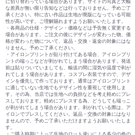
に切り替わっている場合があります。サイトの写真と大幅
な差異が無い限り告知などは行っておりません。予めご了
承ください。特に古い作品は生地が廃版になっている可能
性が高いです。ご理解賜れますようお願いいたします。
・各商品の仕様・デザイン・価格などは予告無く変更する
場合があります。ご注文の後にデザインが変わった物、価
格が変わった物について、返品・交換・返金の対象にはな
りません。予めご了承ください。
・アイロンプリントが貼り付けてある場合、アイロンプリ
ントの端っこなどが剥がれてしまう場合があります。発送
前は貼りついていましても、輸送の間に湿気や温度で剥が
れてしまう場合があります。コスプレ衣装ですので、デザ
インを優先して作っております。通常はアイロンプリント
に適していない生地でもデザイン性を重視して使用しま
す。その為、当店では生地への負担などを考え軽めにプレ
スしております。軽めにプレスする為、どうしても端っこ
が剥がれてしまう場合があります。剥がれている際は、ア
イロンでプレスしてください。返品・交換の対象にはなり
ませんので、予めご了承いただけますようお願いいたしま
す。
・ご購入時期によって生地のロット違いによる多少の色の