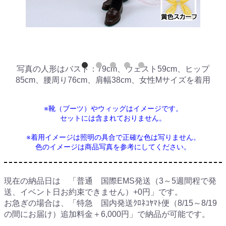
写真の人形はバスト：79cm、ウェスト59cm、ヒップ
85cm、腰周り76cm、肩幅38cm、女性Mサイズを着用
※靴（ブーツ）やウィッグはイメージです。
セットには含まれておりません。
※着用イメージは照明の具合で正確な色は写りません。
色のイメージは商品写真を参考にしてください。
現在の納品日は 「普通 国際EMS発送（3～5週間程で発
送、イベント日お約束できません）+0円」です。
お急ぎの場合は、「特急 国内発送ｸﾛﾈｺﾔﾏﾄ便（8/15～8/19
の間にお届け）追加料金＋6,000円」で納品が可能です。