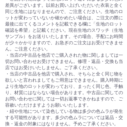
差異がございます。以前お買い上げいただいた衣装と全く
同じ生地にはなりませんので、ご注意ください。生地のロ
ットが変わっていないか確かめたい場合は、ご注文の際に
最後に出てくるコメントを記載できる欄に「生地のロット
確認を希望」と記載ください。現在生地のスワッチ（生地
サンプル）をお送りいたします。その場合、手配にお時間
が少々かかりますので、お急ぎのご注文はお受けできませ
ん。ご注意ください。
・当店の中古品を他店でご購入された物に関しましては一
切お問い合わせお受けできません。修理・返品・交換も当
店ではお受けいたしません。ご了承ください。
・当店の中古品を他店で購入され、そちらと全く同じ物を
欲しいと言われましてもご用意はできません。購入時期に
より生地のロットが変わっており、まったく同じ色、手触
り、材質にはならない場合があります。中古品に関しての
お問い合わせに関しては一切お返事できかねますので、ご
容赦いただけますようお願いいたします。
・紐や生地について染色している物は多少の色ムラが発生
する可能性があります。多少の色ムラについては返品・交
換・返金の対象にはなりません。予めご了承ください。