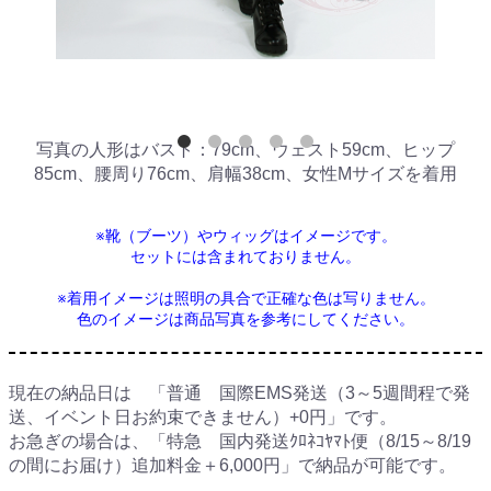
写真の人形はバスト：79cm、ウェスト59cm、ヒップ
85cm、腰周り76cm、肩幅38cm、女性Mサイズを着用
※靴（ブーツ）やウィッグはイメージです。
セットには含まれておりません。
※着用イメージは照明の具合で正確な色は写りません。
色のイメージは商品写真を参考にしてください。
現在の納品日は 「普通 国際EMS発送（3～5週間程で発
送、イベント日お約束できません）+0円」です。
お急ぎの場合は、「特急 国内発送ｸﾛﾈｺﾔﾏﾄ便（8/15～8/19
の間にお届け）追加料金＋6,000円」で納品が可能です。