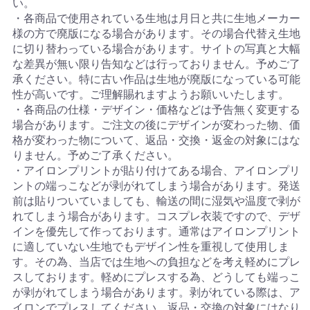
い。
・各商品で使用されている生地は月日と共に生地メーカー
様の方で廃版になる場合があります。その場合代替え生地
に切り替わっている場合があります。サイトの写真と大幅
な差異が無い限り告知などは行っておりません。予めご了
承ください。特に古い作品は生地が廃版になっている可能
性が高いです。ご理解賜れますようお願いいたします。
・各商品の仕様・デザイン・価格などは予告無く変更する
場合があります。ご注文の後にデザインが変わった物、価
格が変わった物について、返品・交換・返金の対象にはな
りません。予めご了承ください。
・アイロンプリントが貼り付けてある場合、アイロンプリ
ントの端っこなどが剥がれてしまう場合があります。発送
前は貼りついていましても、輸送の間に湿気や温度で剥が
れてしまう場合があります。コスプレ衣装ですので、デザ
インを優先して作っております。通常はアイロンプリント
に適していない生地でもデザイン性を重視して使用しま
す。その為、当店では生地への負担などを考え軽めにプレ
スしております。軽めにプレスする為、どうしても端っこ
が剥がれてしまう場合があります。剥がれている際は、ア
イロンでプレスしてください。返品・交換の対象にはなり