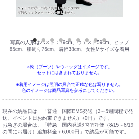
写真の人形はバスト：79cm、ウェスト59cm、ヒップ
85cm、腰周り76cm、肩幅38cm、女性Mサイズを着用
※靴（ブーツ）やウィッグはイメージです。
セットには含まれておりません。
※着用イメージは照明の具合で正確な色は写りません。
色のイメージは商品写真を参考にしてください。
現在の納品日は 「普通 国際EMS発送（3～5週間程で発
送、イベント日お約束できません）+0円」です。
お急ぎの場合は、「特急 国内発送ｸﾛﾈｺﾔﾏﾄ便（8/15～8/19
の間にお届け）追加料金＋6,000円」で納品が可能です。