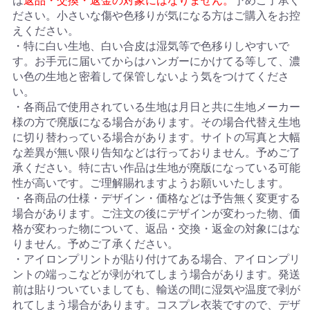
は
返品・交換・返金の対象にはなりません。
予めご了承く
ださい。小さいな傷や色移りが気になる方はご購入をお控
えください。
・特に白い生地、白い合皮は湿気等で色移りしやすいで
す。お手元に届いてからはハンガーにかけてる等して、濃
い色の生地と密着して保管しないよう気をつけてくださ
い。
・各商品で使用されている生地は月日と共に生地メーカー
様の方で廃版になる場合があります。その場合代替え生地
に切り替わっている場合があります。サイトの写真と大幅
な差異が無い限り告知などは行っておりません。予めご了
承ください。特に古い作品は生地が廃版になっている可能
性が高いです。ご理解賜れますようお願いいたします。
・各商品の仕様・デザイン・価格などは予告無く変更する
場合があります。ご注文の後にデザインが変わった物、価
格が変わった物について、返品・交換・返金の対象にはな
りません。予めご了承ください。
・アイロンプリントが貼り付けてある場合、アイロンプリ
ントの端っこなどが剥がれてしまう場合があります。発送
前は貼りついていましても、輸送の間に湿気や温度で剥が
れてしまう場合があります。コスプレ衣装ですので、デザ