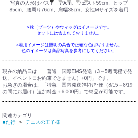
写真の人形はバスト：79cm、ウェスト59cm、ヒップ
85cm、腰周り76cm、肩幅38cm、女性Mサイズを着用
※靴（ブーツ）やウィッグはイメージです。
セットには含まれておりません。
※着用イメージは照明の具合で正確な色は写りません。
色のイメージは商品写真を参考にしてください。
現在の納品日は 「普通 国際EMS発送（3～5週間程で発
送、イベント日お約束できません）+0円」です。
お急ぎの場合は、「特急 国内発送ｸﾛﾈｺﾔﾏﾄ便（8/15～8/19
の間にお届け）追加料金＋6,000円」で納品が可能です。
関連カテゴリ
■た行
テニスの王子様