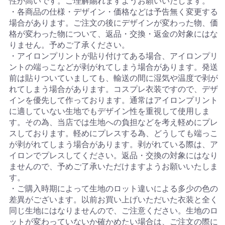
性が高いです。ご理解賜れますようお願いいたします。
・各商品の仕様・デザイン・価格などは予告無く変更する
場合があります。ご注文の後にデザインが変わった物、価
格が変わった物について、返品・交換・返金の対象にはな
りません。予めご了承ください。
・アイロンプリントが貼り付けてある場合、アイロンプリ
ントの端っこなどが剥がれてしまう場合があります。発送
前は貼りついていましても、輸送の間に湿気や温度で剥が
れてしまう場合があります。コスプレ衣装ですので、デザ
インを優先して作っております。通常はアイロンプリント
に適していない生地でもデザイン性を重視して使用しま
す。その為、当店では生地への負担などを考え軽めにプレ
スしております。軽めにプレスする為、どうしても端っこ
が剥がれてしまう場合があります。剥がれている際は、ア
イロンでプレスしてください。返品・交換の対象にはなり
ませんので、予めご了承いただけますようお願いいたしま
す。
・ご購入時期によって生地のロット違いによる多少の色の
差異がございます。以前お買い上げいただいた衣装と全く
同じ生地にはなりませんので、ご注意ください。生地のロ
ットが変わっていないか確かめたい場合は、ご注文の際に