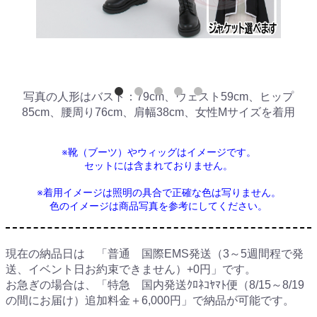
写真の人形はバスト：79cm、ウェスト59cm、ヒップ
85cm、腰周り76cm、肩幅38cm、女性Mサイズを着用
※靴（ブーツ）やウィッグはイメージです。
セットには含まれておりません。
※着用イメージは照明の具合で正確な色は写りません。
色のイメージは商品写真を参考にしてください。
現在の納品日は 「普通 国際EMS発送（3～5週間程で発
送、イベント日お約束できません）+0円」です。
お急ぎの場合は、「特急 国内発送ｸﾛﾈｺﾔﾏﾄ便（8/15～8/19
の間にお届け）追加料金＋6,000円」で納品が可能です。