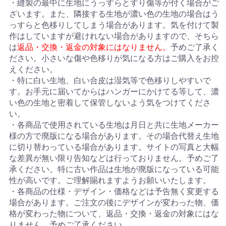
・縫製の最中に生地にうっすらとすり傷等が付く場合がご
ざいます。また、隣接する生地が濃い色の生地の場合はう
っすらと色移りしてしまう場合があります。気を付けて製
作はしていますが避けれない場合がありますので、そちら
は
返品・交換・返金の対象にはなりません。
予めご了承く
ださい。小さいな傷や色移りが気になる方はご購入をお控
えください。
・特に白い生地、白い合皮は湿気等で色移りしやすいで
す。お手元に届いてからはハンガーにかけてる等して、濃
い色の生地と密着して保管しないよう気をつけてくださ
い。
・各商品で使用されている生地は月日と共に生地メーカー
様の方で廃版になる場合があります。その場合代替え生地
に切り替わっている場合があります。サイトの写真と大幅
な差異が無い限り告知などは行っておりません。予めご了
承ください。特に古い作品は生地が廃版になっている可能
性が高いです。ご理解賜れますようお願いいたします。
・各商品の仕様・デザイン・価格などは予告無く変更する
場合があります。ご注文の後にデザインが変わった物、価
格が変わった物について、返品・交換・返金の対象にはな
りません。予めご了承ください。