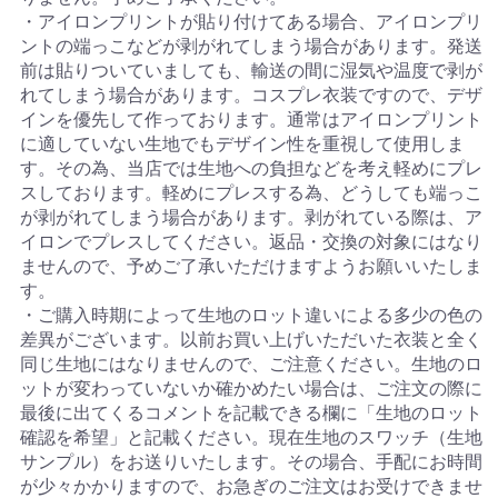
・アイロンプリントが貼り付けてある場合、アイロンプリ
ントの端っこなどが剥がれてしまう場合があります。発送
前は貼りついていましても、輸送の間に湿気や温度で剥が
れてしまう場合があります。コスプレ衣装ですので、デザ
インを優先して作っております。通常はアイロンプリント
に適していない生地でもデザイン性を重視して使用しま
す。その為、当店では生地への負担などを考え軽めにプレ
スしております。軽めにプレスする為、どうしても端っこ
が剥がれてしまう場合があります。剥がれている際は、ア
イロンでプレスしてください。返品・交換の対象にはなり
ませんので、予めご了承いただけますようお願いいたしま
す。
・ご購入時期によって生地のロット違いによる多少の色の
差異がございます。以前お買い上げいただいた衣装と全く
同じ生地にはなりませんので、ご注意ください。生地のロ
ットが変わっていないか確かめたい場合は、ご注文の際に
最後に出てくるコメントを記載できる欄に「生地のロット
確認を希望」と記載ください。現在生地のスワッチ（生地
サンプル）をお送りいたします。その場合、手配にお時間
が少々かかりますので、お急ぎのご注文はお受けできませ