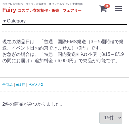
コスプレ衣装制作・コスプレ衣装販売・オリジナルプリント生地制作
Menu
0
Fairy
コスプレ衣装制作・販売 フェアリー
▼Category
現在の納品日は 「普通 国際EMS発送（3～5週間程で発
送、イベント日お約束できません）+0円」です。
お急ぎの場合は、「特急 国内発送ｸﾛﾈｺﾔﾏﾄ便（8/15～8/19
の間にお届け）追加料金＋6,000円」で納品が可能です。
全商品
■は行
ペ○ソナ2
2
件
の商品がみつかりました。