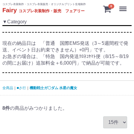
コスプレ衣装制作・コスプレ衣装販売・オリジナルプリント生地制作
Menu
0
Fairy
コスプレ衣装制作・販売 フェアリー
▼Category
現在の納品日は 「普通 国際EMS発送（3～5週間程で発
送、イベント日お約束できません）+0円」です。
お急ぎの場合は、「特急 国内発送ｸﾛﾈｺﾔﾏﾄ便（8/15～8/19
の間にお届け）追加料金＋6,000円」で納品が可能です。
全商品
■さ行
機動戦士ガ〇ダム 水星の魔女
8
件
の商品がみつかりました。