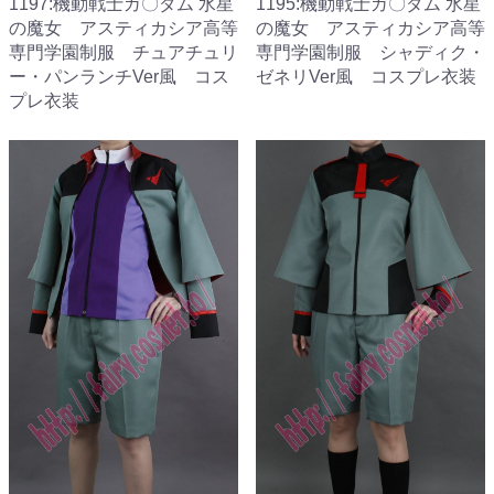
1197:機動戦士ガ〇ダム 水星
1195:機動戦士ガ〇ダム 水星
の魔女 アスティカシア高等
の魔女 アスティカシア高等
専門学園制服 チュアチュリ
専門学園制服 シャディク・
ー・パンランチVer風 コス
ゼネリVer風 コスプレ衣装
プレ衣装