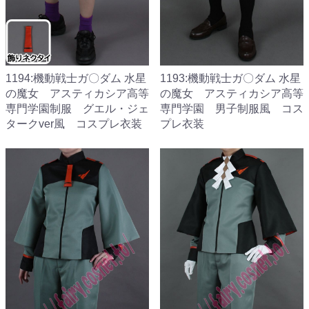
1194:機動戦士ガ〇ダム 水星
1193:機動戦士ガ〇ダム 水星
の魔女 アスティカシア高等
の魔女 アスティカシア高等
専門学園制服 グエル・ジェ
専門学園 男子制服風 コス
タークver風 コスプレ衣装
プレ衣装