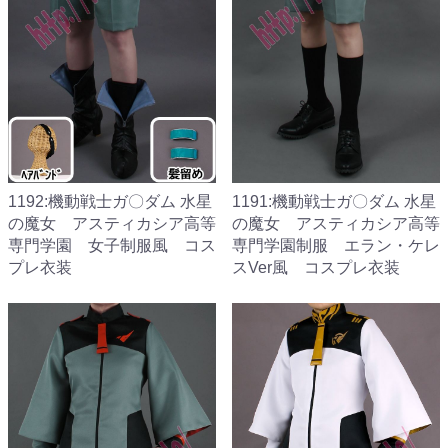
1192:機動戦士ガ〇ダム 水星
1191:機動戦士ガ〇ダム 水星
の魔女 アスティカシア高等
の魔女 アスティカシア高等
専門学園 女子制服風 コス
専門学園制服 エラン・ケレ
プレ衣装
スVer風 コスプレ衣装